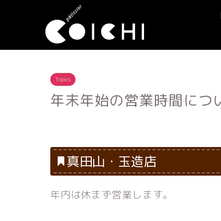
Topics
年末年始の営業時間につ
真田山・玉造店
年内は休まず営業します。