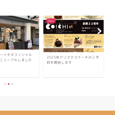
Topics
To
ク
業
ーイチオフィシャル
2025年クリスマスケーキのご予
ニューアルしました
約を開始します
】